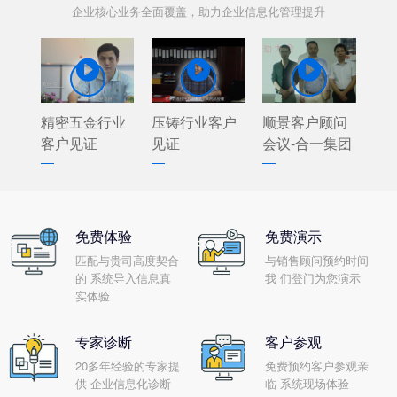
企业核心业务全面覆盖，助力企业信息化管理提升



精密五金行业
压铸行业客户
顺景客户顾问
客户见证
见证
会议-合一集团
免费体验
免费演示
匹配与贵司高度契合
与销售顾问预约时间
的 系统导入信息真
我 们登门为您演示
实体验
专家诊断
客户参观
20多年经验的专家提
免费预约客户参观亲
供 企业信息化诊断
临 系统现场体验