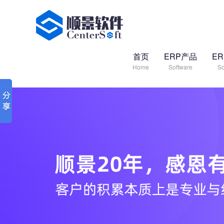
首页
ERP产品
E
Home
Software
So