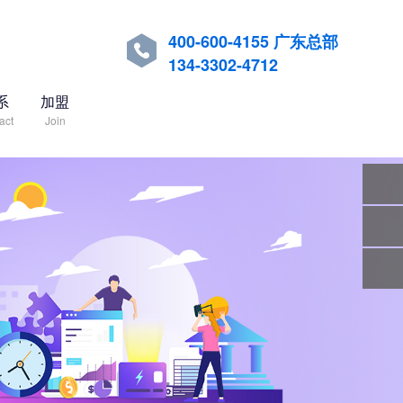
400-600-4155 广东总部

134-3302-4712
系
加盟
act
Join
关注
微信
在线
客服
服务
热线
回到
顶部