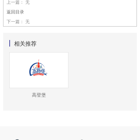
上一篇：
无
返回目录
下一篇：
无
相关推荐
高登堡